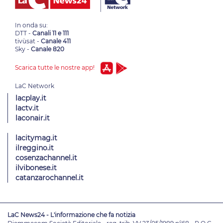
In onda su:
DTT -
Canali 11 e 111
tivùsat -
Canale 411
Sky -
Canale 820
Scarica tutte le nostre app!
lacplay.it
lactv.it
laconair.it
lacitymag.it
ilreggino.it
cosenzachannel.it
ilvibonese.it
catanzarochannel.it
LaC News24 - L'informazione che fa notizia