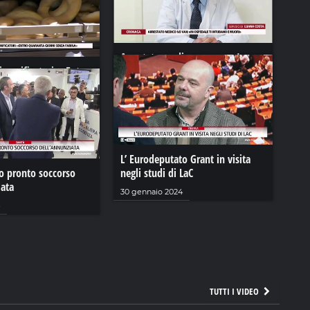
Arrestato medico no vax: «In
i panificatori: «Entro
ospedale ti intubano e muori»
rni senza farina»
25 gennaio 2022
L’ Eurodeputato Grant in visita
vo pronto soccorso
negli studi di LaC
iata
30 gennaio 2024
TUTTI I VIDEO