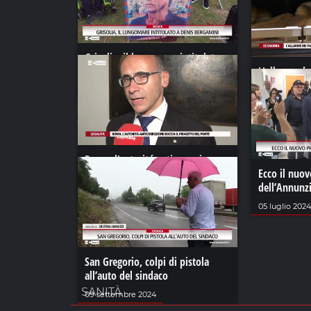
Grisolia, il lungomare intitolato a
Denis Bergamini
L'allarme de
quaranta gio
18 settembre 2024
01 aprile 2022
Roma, l’autoritá anticorruzione
boccia il progetto del ponte
Ecco il nuo
dell’Annunz
09 giugno 2023
05 luglio 2024
San Gregorio, colpi di pistola
all’auto del sindaco
SANITÀ
09 settembre 2024