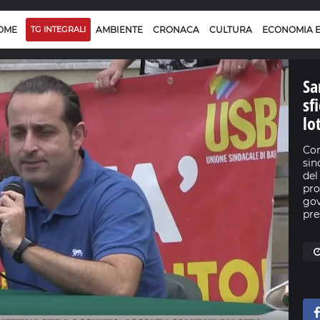
OME
TG INTEGRALI
AMBIENTE
CRONACA
CULTURA
ECONOMIA 
Sa
sf
lo
Con
sin
del
pro
gov
pre