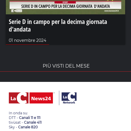
Serie D in campo per la decima giornata
d'andata
01 novembre 2024
PIÙ VISTI DEL MESE
In onda su:
DTT -
Canali 11 e 111
tivùsat -
Canale 411
Sky -
Canale 820