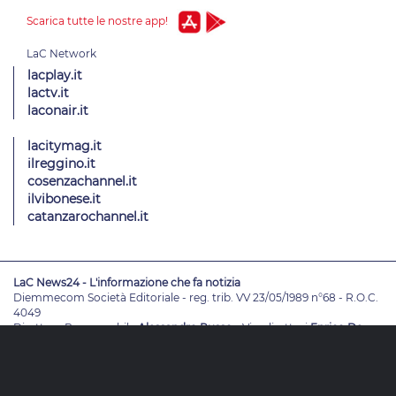
Scarica tutte le nostre app!
lacplay.it
lactv.it
laconair.it
lacitymag.it
ilreggino.it
cosenzachannel.it
ilvibonese.it
catanzarochannel.it
LaC News24 - L'informazione che fa notizia
Diemmecom Società Editoriale - reg. trib. VV 23/05/1989 n°68 - R.O.C.
4049
Direttore Responsabile
Alessandro Russo
- Vicedirettori
Enrico De
Girolamo - Pablo Petrasso
Direttore Editoriale
Maria Grazia Falduto
www.diemmecom.it