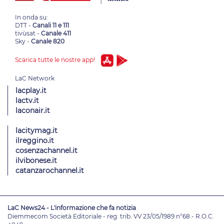
In onda su:
DTT -
Canali 11 e 111
tivùsat -
Canale 411
Sky -
Canale 820
Scarica tutte le nostre app!
lacplay.it
lactv.it
laconair.it
lacitymag.it
ilreggino.it
cosenzachannel.it
ilvibonese.it
catanzarochannel.it
LaC News24 - L'informazione che fa notizia
Diemmecom Società Editoriale - reg. trib. VV 23/05/1989 n°68 - R.O.C.