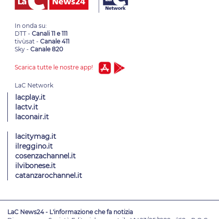
In onda su:
DTT -
Canali 11 e 111
tivùsat -
Canale 411
Sky -
Canale 820
Scarica tutte le nostre app!
lacplay.it
lactv.it
laconair.it
lacitymag.it
ilreggino.it
cosenzachannel.it
ilvibonese.it
catanzarochannel.it
LaC News24 - L'informazione che fa notizia