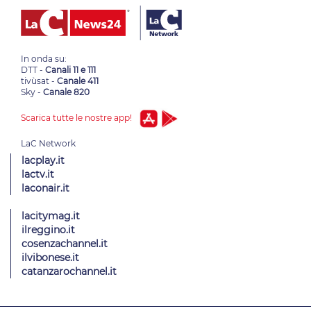
In onda su:
DTT -
Canali 11 e 111
tivùsat -
Canale 411
Sky -
Canale 820
Scarica tutte le nostre app!
lacplay.it
lactv.it
laconair.it
lacitymag.it
ilreggino.it
cosenzachannel.it
ilvibonese.it
catanzarochannel.it