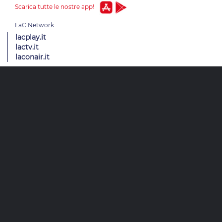
Scarica tutte le nostre app!
lacplay.it
lactv.it
laconair.it
lacitymag.it
ilreggino.it
cosenzachannel.it
ilvibonese.it
catanzarochannel.it
LaC News24 - L'informazione che fa notizia
Diemmecom Società Editoriale - reg. trib. VV 23/05/1989 n°68 - R.O.C.
4049
Direttore Responsabile
Alessandro Russo
- Vicedirettori
Enrico De
Girolamo - Pablo Petrasso
Direttore Editoriale
Maria Grazia Falduto
www.diemmecom.it
Redazione
Note legali
Privacy
Cambia impostazioni privacy