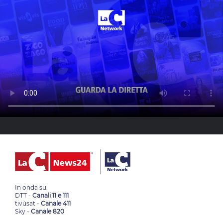
In onda su:
DTT -
Canali 11 e 111
tivùsat -
Canale 411
Sky -
Canale 820