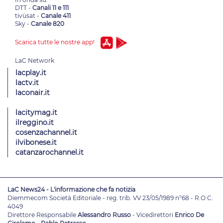
DTT -
Canali 11 e 111
tivùsat -
Canale 411
Sky -
Canale 820
Scarica tutte le nostre app!
lacplay.it
lactv.it
laconair.it
lacitymag.it
ilreggino.it
cosenzachannel.it
ilvibonese.it
catanzarochannel.it
LaC News24 - L'informazione che fa notizia
Diemmecom Società Editoriale - reg. trib. VV 23/05/1989 n°68 - R.O.C.
4049
Direttore Responsabile
Alessandro Russo
- Vicedirettori
Enrico De