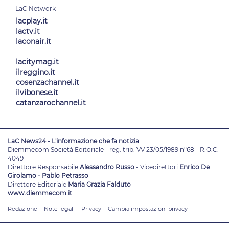
lacplay.it
lactv.it
laconair.it
lacitymag.it
ilreggino.it
cosenzachannel.it
ilvibonese.it
catanzarochannel.it
LaC News24 - L'informazione che fa notizia
Diemmecom Società Editoriale - reg. trib. VV 23/05/1989 n°68 - R.O.C.
4049
Direttore Responsabile
Alessandro Russo
- Vicedirettori
Enrico De
Girolamo - Pablo Petrasso
Direttore Editoriale
Maria Grazia Falduto
www.diemmecom.it
Redazione
Note legali
Privacy
Cambia impostazioni privacy