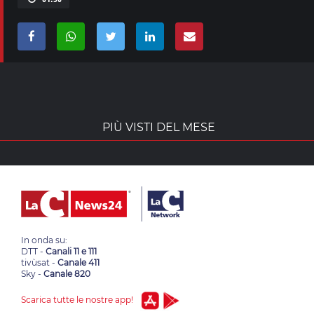
PIÙ VISTI DEL MESE
In onda su:
DTT -
Canali 11 e 111
tivùsat -
Canale 411
Sky -
Canale 820
Scarica tutte le nostre app!