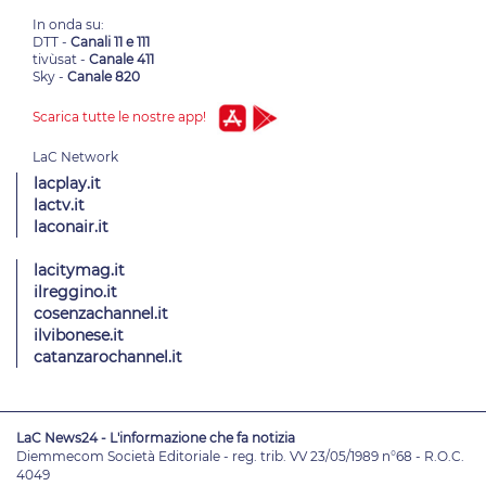
In onda su:
DTT -
Canali 11 e 111
tivùsat -
Canale 411
Sky -
Canale 820
Scarica tutte le nostre app!
lacplay.it
lactv.it
laconair.it
lacitymag.it
ilreggino.it
cosenzachannel.it
ilvibonese.it
catanzarochannel.it
LaC News24 - L'informazione che fa notizia
Diemmecom Società Editoriale - reg. trib. VV 23/05/1989 n°68 - R.O.C.
4049