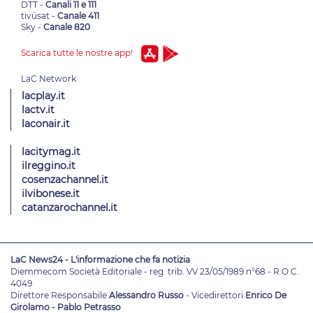
DTT -
Canali 11 e 111
tivùsat -
Canale 411
Sky -
Canale 820
Scarica tutte le nostre app!
lacplay.it
lactv.it
laconair.it
lacitymag.it
ilreggino.it
cosenzachannel.it
ilvibonese.it
catanzarochannel.it
LaC News24 - L'informazione che fa notizia
Diemmecom Società Editoriale - reg. trib. VV 23/05/1989 n°68 - R.O.C.
4049
Direttore Responsabile
Alessandro Russo
- Vicedirettori
Enrico De
Girolamo - Pablo Petrasso