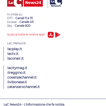
In onda su:
DTT -
Canali 11 e 111
tivùsat -
Canale 411
Sky -
Canale 820
Scarica tutte le nostre app!
lacplay.it
lactv.it
laconair.it
lacitymag.it
ilreggino.it
cosenzachannel.it
ilvibonese.it
catanzarochannel.it
LaC News24 - L'informazione che fa notizia