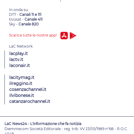
In onda su:
DTT -
Canali 11 e 111
tivùsat -
Canale 411
Sky -
Canale 820
Scarica tutte le nostre app!
lacplay.it
lactv.it
laconair.it
lacitymag.it
ilreggino.it
cosenzachannel.it
ilvibonese.it
catanzarochannel.it
LaC News24 - L'informazione che fa notizia
Diemmecom Società Editoriale - reg. trib. VV 23/05/1989 n°68 - R.O.C.
4049