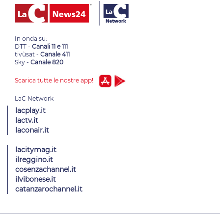
In onda su:
DTT -
Canali 11 e 111
tivùsat -
Canale 411
Sky -
Canale 820
Scarica tutte le nostre app!
lacplay.it
lactv.it
laconair.it
lacitymag.it
ilreggino.it
cosenzachannel.it
ilvibonese.it
catanzarochannel.it