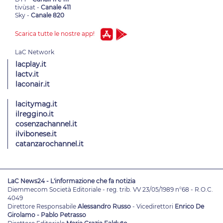
tivùsat -
Canale 411
Sky -
Canale 820
Scarica tutte le nostre app!
lacplay.it
lactv.it
laconair.it
lacitymag.it
ilreggino.it
cosenzachannel.it
ilvibonese.it
catanzarochannel.it
LaC News24 - L'informazione che fa notizia
Diemmecom Società Editoriale - reg. trib. VV 23/05/1989 n°68 - R.O.C.
4049
Direttore Responsabile
Alessandro Russo
- Vicedirettori
Enrico De
Girolamo - Pablo Petrasso