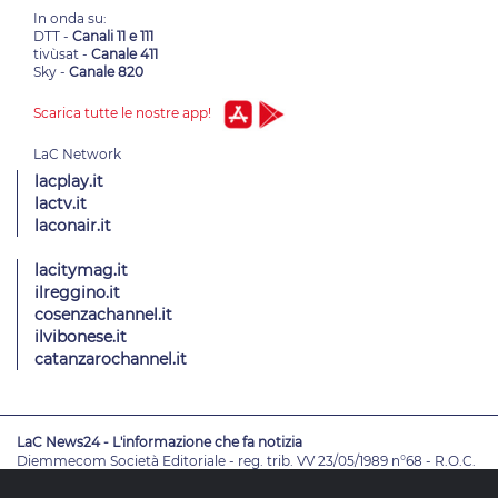
Scarica tutte le nostre app!
lacplay.it
lactv.it
laconair.it
lacitymag.it
ilreggino.it
cosenzachannel.it
ilvibonese.it
catanzarochannel.it
LaC News24 - L'informazione che fa notizia
Diemmecom Società Editoriale - reg. trib. VV 23/05/1989 n°68 - R.O.C.
4049
Direttore Responsabile
Alessandro Russo
- Vicedirettori
Enrico De
Girolamo - Pablo Petrasso
Direttore Editoriale
Maria Grazia Falduto
www.diemmecom.it
Redazione
Note legali
Privacy
Cambia impostazioni privacy