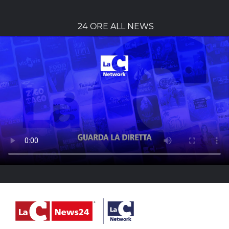
In onda su:
DTT -
Canali 11 e 111
tivùsat -
Canale 411
Sky -
Canale 820